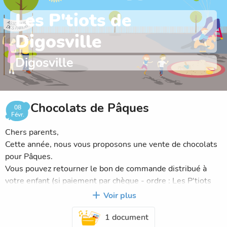
Les P'tiots de
Digosville
Digosville
Chocolats de Pâques
08
Févr.
Chers parents,
Cette année, nous vous proposons une vente de chocolats
pour Pâques.
Vous pouvez retourner le bon de commande distribué à
votre enfant (si paiement par chèque - ordre : Les P'tiots
de Digosville).
Voir plus
1 document
Ou privilègier la commande sur internet et le paiement par