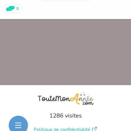
carte bancaire en cliquant ici :
form.jotform.com/210373649945363
0
25 % des ventes reviendront à l'APE, et nous participerons
au projet de l'école de cette année, la biodiversité.
Vous avez jusqu'au 9 mars pour commander.
Nous vous tiendrons informés des modalités de livraison
(prévue entre le 29 mars et le 2 avril), selon les règles
sanitaires en vigueur.
Merci pour nos enfants.
1286 visites
Politique de confidentialité